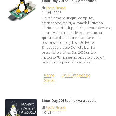
Linux Day 2015: Linux embedded
di
Paolo Finardi
11 feb 2016
Linux è ormai ovunque: computer,
smartphone, tablet, automobili, citofoni,
stazioni spaziali, frigoriferi, network devices,
smart TV e molti altri elettrodomestici di
qualunque dimensione. Luca Ceresoli,
responsabile progettista Software
Embedded presso Comelit S.r.l., ha
presentato al Linux Day 2015 un talk
intitolato “Un pinguino piccolo piccolo”,
facendo una panoramica dei vari …
Kernel
Linux Embedded
Slides
Linux Day 2015: Linux va a scuola
di
Paolo Finardi
10 feb 2016