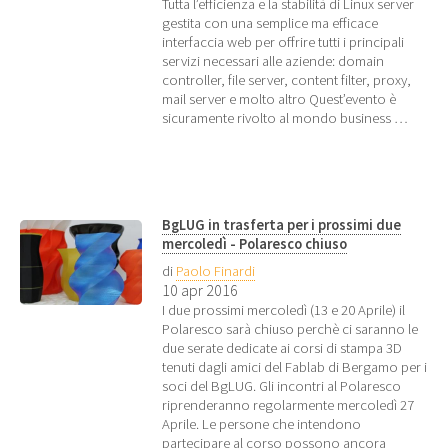
Tutta l’efficienza e la stabilità di Linux server
gestita con una semplice ma efficace
interfaccia web per offrire tutti i principali
servizi necessari alle aziende: domain
controller, file server, content filter, proxy,
mail server e molto altro Quest’evento è
sicuramente rivolto al mondo business …
BgLUG in trasferta per i prossimi due
mercoledì - Polaresco chiuso
di
Paolo Finardi
10 apr 2016
I due prossimi mercoledì (13 e 20 Aprile) il
Polaresco sarà chiuso perchè ci saranno le
due serate dedicate ai corsi di stampa 3D
tenuti dagli amici del Fablab di Bergamo per i
soci del BgLUG. Gli incontri al Polaresco
riprenderanno regolarmente mercoledì 27
Aprile. Le persone che intendono
partecipare al corso possono ancora