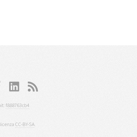
it:
f888763cb4
 licenza
CC-BY-SA
.