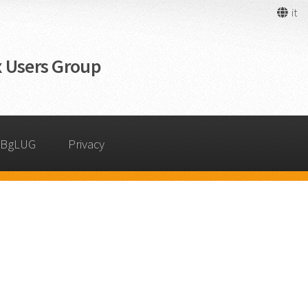
it
 Users Group
 BgLUG
Privacy