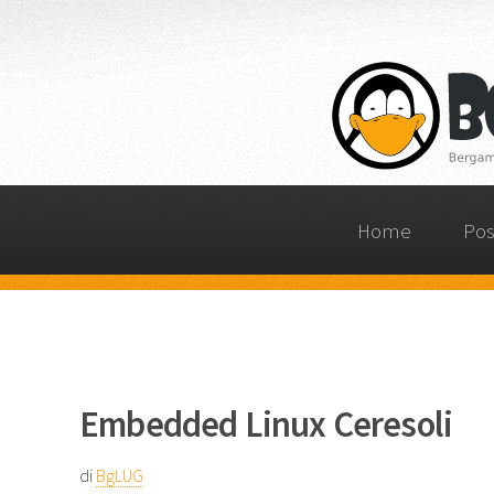
Home
Pos
Embedded Linux Ceresoli
di
BgLUG