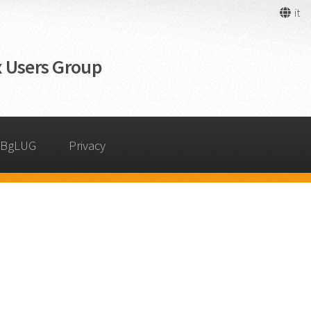
it
 Users Group
 BgLUG
Privacy