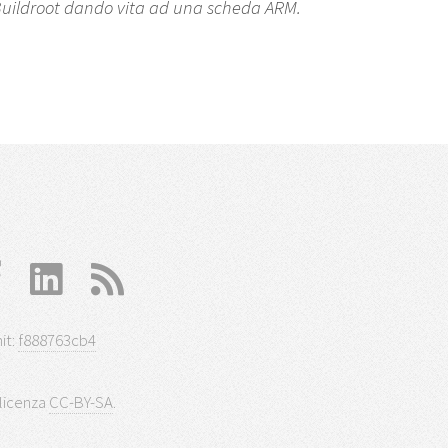
uildroot dando vita ad una scheda ARM.
it:
f888763cb4
 licenza
CC-BY-SA
.