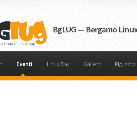
BgLUG — Bergamo Linux
t
Eventi
Linux Day
Gallery
Riguardo