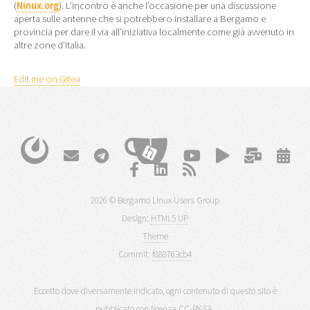
(
Ninux.org
). L’incontro è anche l’occasione per una discussione
aperta sulle antenne che si potrebbero installare a Bergamo e
provincia per dare il via all’iniziativa localmente come già avvenuto in
altre zone d’Italia.
Edit me on Gitea
2026 © Bergamo Linux Users Group
Design:
HTML5 UP
Theme
Commit:
f888763cb4
Eccetto dove diversamente indicato, ogni contenuto di questo sito è
pubblicato con licenza
CC-BY-SA
.