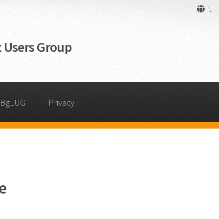
it
 Users Group
 BgLUG
Privacy
e