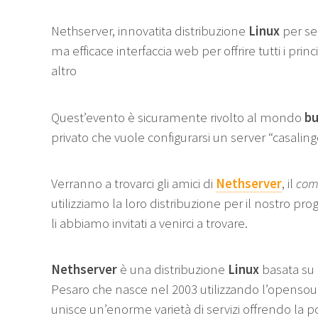
Nethserver, innovatita distribuzione
Linux
per ser
ma efficace interfaccia web per offrire tutti i prin
altro
Quest’evento è sicuramente rivolto al mondo
bu
privato che vuole configurarsi un server “casaling
Verranno a trovarci gli amici di
Nethserver
, il
com
utilizziamo la loro distribuzione per il nostro pr
li abbiamo invitati a venirci a trovare.
Nethserver
è una distribuzione
Linux
basata su
Pesaro che nasce nel 2003 utilizzando l’openso
unisce un’enorme varietà di servizi offrendo la pos