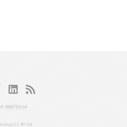
it:
f888763cb4
 licenza
CC-BY-SA
.