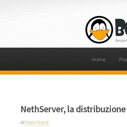
Home
Pos
NethServer, la distribuzione
di
Paolo Finardi