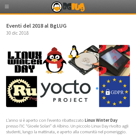
Eventi del 2018 al BgLUG
30 dic 2018
L’anno si è aperto con l’evento ribattezzato
Linux Winter Day
presso l’IC “Gioele Solari” di Albino. Un piccolo Linux Day rivolto agli
studenti, lungo la mattinata, e aperto alla comunità nel pomeriggio.