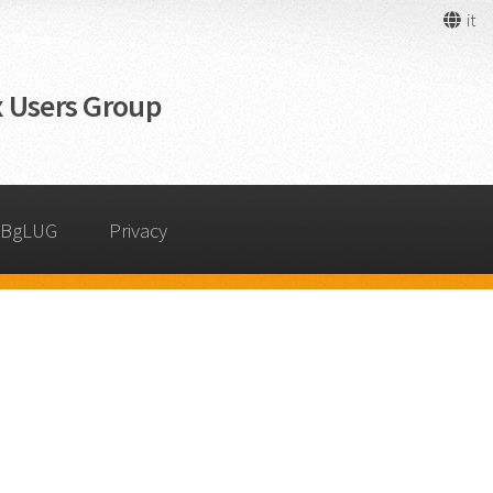
it
 Users Group
 BgLUG
Privacy