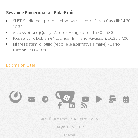
Sessione Pomeridiana - PolarExpò
SUSE Studio ed il potere del software libero - Flavio Castelli: 14.30-
15.30
Accessibilità e jQuery - Andrea Mangiatordi: 15.30-16.30
PXE server e Debian GNU/Linux - Emiliano Vavassori: 16.30-17.00
Rifare i sistemi di build (redo, e le alternative a make) - Dario
Bertini: 17.00-18.00
Edit me on Gitea
2026 © Bergamo Linux Users Group
Design:
HTML5 UP
Theme