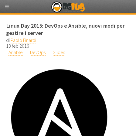
Linux Day 2015: DevOps e Ansible, nuovi modi per
gestire i server
di
Paolo Finardi
13 feb 2016
Ansible
DevOps
Slides