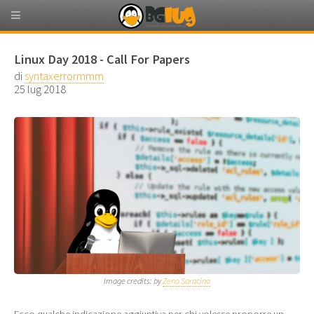
Linux Day 2018 - Call For Papers
di
syntaxerrormmm
25 lug 2018
Image credits: by
Zeno Saracino
Ecco qualche indicazione aggiuntiva per chi volesse proporre un