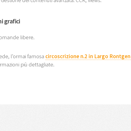
 Gestione dei contenuti avanzata: CCK, Views.
i grafici
domande libere.
 sede, l’ormai famosa
circoscrizione n.2 in Largo Rontgen
rmazioni più dettagliate.