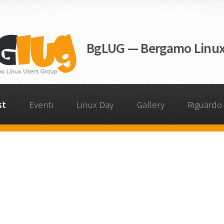
BgLUG — Bergamo Linux
st
Eventi
Linux Day
Gallery
Riguardo