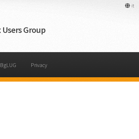
it
 Users Group
 BgLUG
Privacy