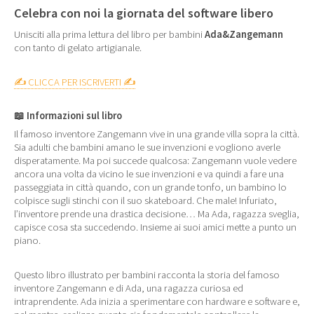
Celebra con noi la giornata del software libero
Unisciti alla prima lettura del libro per bambini
Ada&Zangemann
con tanto di gelato artigianale.
✍️ CLICCA PER ISCRIVERTI ✍️
📖
Informazioni sul libro
Il famoso inventore Zangemann vive in una grande villa sopra la città.
Sia adulti che bambini amano le sue invenzioni e vogliono averle
disperatamente. Ma poi succede qualcosa: Zangemann vuole vedere
ancora una volta da vicino le sue invenzioni e va quindi a fare una
passeggiata in città quando, con un grande tonfo, un bambino lo
colpisce sugli stinchi con il suo skateboard. Che male! Infuriato,
l’inventore prende una drastica decisione… Ma Ada, ragazza sveglia,
capisce cosa sta succedendo. Insieme ai suoi amici mette a punto un
piano.
Questo libro illustrato per bambini racconta la storia del famoso
inventore Zangemann e di Ada, una ragazza curiosa ed
intraprendente. Ada inizia a sperimentare con hardware e software e,