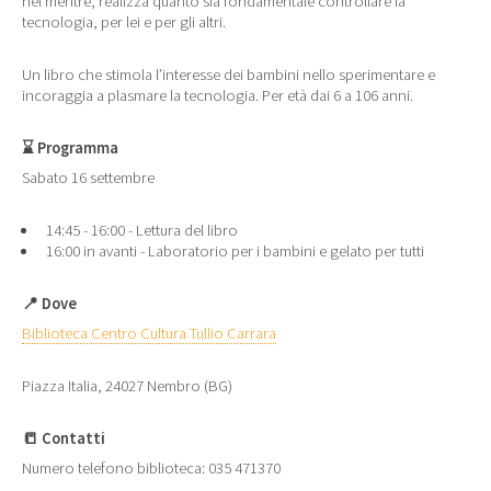
nel mentre, realizza quanto sia fondamentale controllare la
tecnologia, per lei e per gli altri.
Un libro che stimola l’interesse dei bambini nello sperimentare e
incoraggia a plasmare la tecnologia. Per età dai 6 a 106 anni.
⌛
Programma
Sabato 16 settembre
14:45 - 16:00 - Lettura del libro
16:00 in avanti - Laboratorio per i bambini e gelato per tutti
📍
Dove
Biblioteca Centro Cultura Tullio Carrara
Piazza Italia, 24027 Nembro (BG)
📒
Contatti
Numero telefono biblioteca: 035 471370