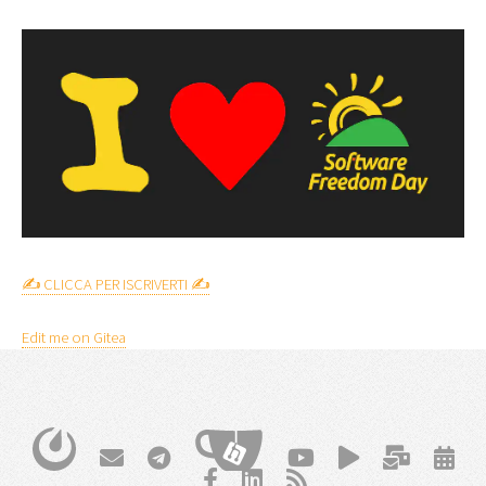
✍️ CLICCA PER ISCRIVERTI ✍️
Edit me on Gitea