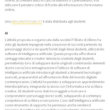
online, di chiedere aiuto in caso di bullismo o cyberbullismo, e di
utilizzare il pensiero critico di fronte alle informazioni che troviamo
online.
Una
mini-zine formato A7
è stata distribuita agli studenti.
AI
L’attività proposta e organizzata dalla società IT IlDato di Albino ha
visto gli studenti impegnati nella creazione di racconti partendo da
personaggi storici e da spunti forniti dagli stessi studenti, utilizzando
software di intelligenza artificiale. Questa proposta offre diversi
vantaggi educativi e creativi: stimola la creatività degli studenti,
permettendo loro di sviluppare storie originali combinando elementi
storici con la loro immaginazione e l’utilizzo di software di
intelligenza artificiale introduce gli studenti a strumenti tecnologici
avanzati, preparandoli ad affrontare le sfide del mondo digitale
contemporaneo. L’attività ha puntato a sviluppare un apprendimento
interdisciplinare, integrando la storia con l’informatica e la scrittura
creativa. Gli studenti sono stati incoraggiati a ricercare e
comprendere i personaggi storici scelti, sviluppando al contempo
competenze di scrittura e narrazione. L’uso dell’intelligenza artificiale
come strumento di supporto ha permesso anche rendere il
processo di scrittura più accessibile e coinvolgente, incoraggiando