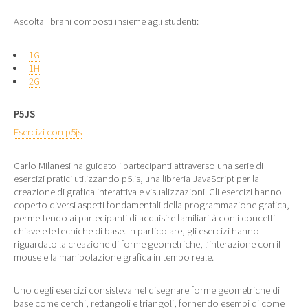
Ascolta i brani composti insieme agli studenti:
1G
1H
2G
P5JS
Esercizi con p5js
Carlo Milanesi ha guidato i partecipanti attraverso una serie di
esercizi pratici utilizzando p5.js, una libreria JavaScript per la
creazione di grafica interattiva e visualizzazioni. Gli esercizi hanno
coperto diversi aspetti fondamentali della programmazione grafica,
permettendo ai partecipanti di acquisire familiarità con i concetti
chiave e le tecniche di base. In particolare, gli esercizi hanno
riguardato la creazione di forme geometriche, l’interazione con il
mouse e la manipolazione grafica in tempo reale.
Uno degli esercizi consisteva nel disegnare forme geometriche di
base come cerchi, rettangoli e triangoli, fornendo esempi di come