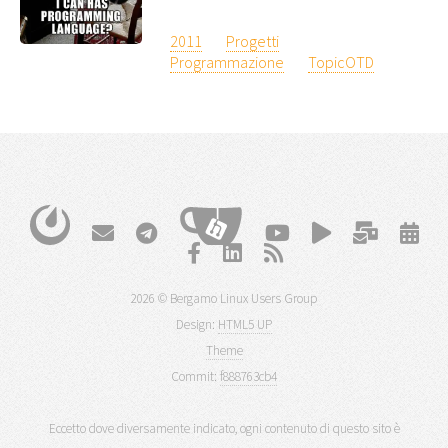
2011
Progetti
Programmazione
TopicOTD
2026 © Bergamo Linux Users Group
Design:
HTML5 UP
Theme
Commit:
f888763cb4
Eccetto dove diversamente indicato, ogni contenuto di questo sito è