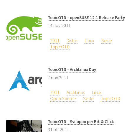
TopicOTD - openSUSE 12.1 Release Party
14 nov 2011
2011
Distro
Linux
Sede
TopicOTD
TopicOTD - ArchLinux Day
7 nov 2011
2011
ArchLinux
Linux
Open Source
Sede
TopicOTD
TopicOTD - Sviluppo per Bit & Click
31 ott 2011