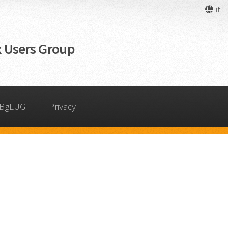
it
 Users Group
 BgLUG
Privacy