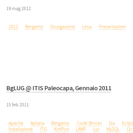
19 mag 2012
2012
Bergamo
Divulgazione
Linux
Presentazioni
BgLUG @ ITIS Paleocapa, Gennaio 2011
15 feb 2011
Apache
Aptana
Bergamo
Code::Blocks
Dia
Eclip
Installazione
ITIS
KmPlot
LAMP
Lyx
MySQL
Oc