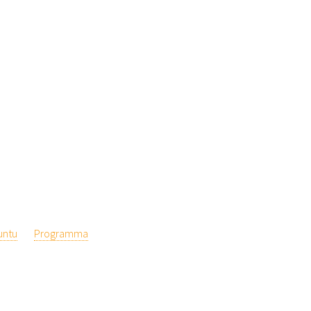
untu
Programma