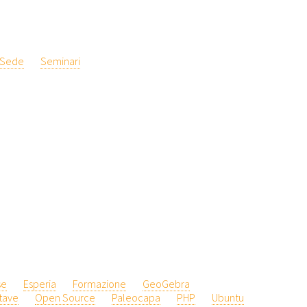
Sede
Seminari
se
Esperia
Formazione
GeoGebra
tave
Open Source
Paleocapa
PHP
Ubuntu