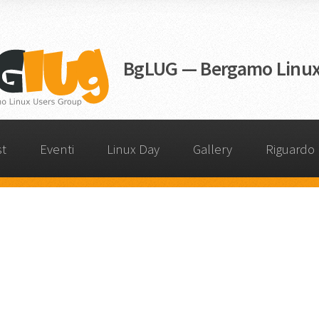
BgLUG — Bergamo Linux
st
Eventi
Linux Day
Gallery
Riguardo