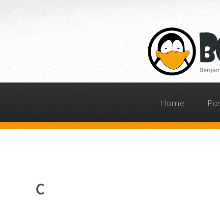
Home
Po
C