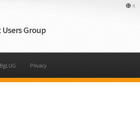
it
 Users Group
 BgLUG
Privacy