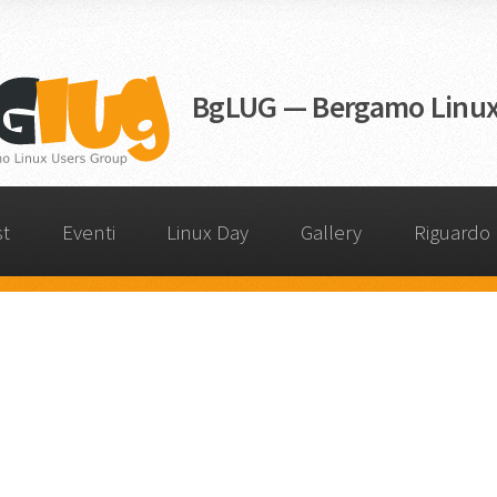
BgLUG — Bergamo Linux
st
Eventi
Linux Day
Gallery
Riguardo