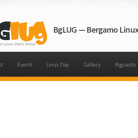
BgLUG — Bergamo Linux
st
Eventi
Linux Day
Gallery
Riguardo