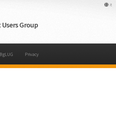
it
 Users Group
 BgLUG
Privacy