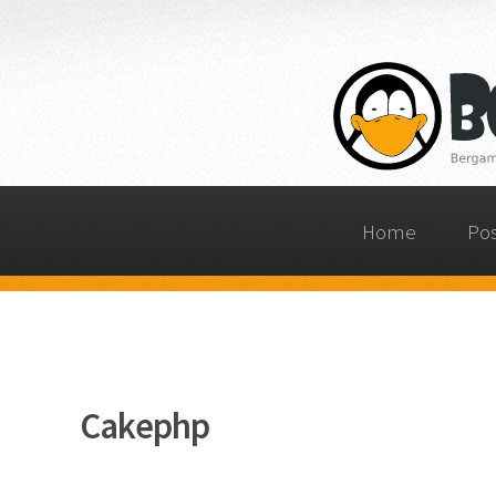
Home
Po
Cakephp