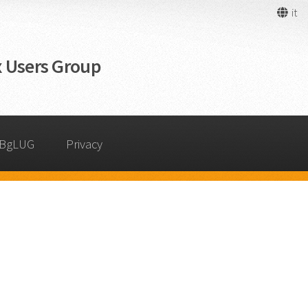
it
 Users Group
 BgLUG
Privacy