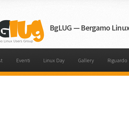
BgLUG — Bergamo Linux
st
Eventi
Linux Day
Gallery
Riguardo