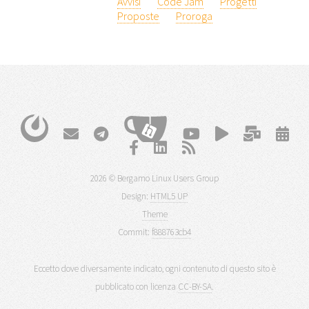
Avvisi
Code Jam
Progetti
Proposte
Proroga
2026 © Bergamo Linux Users Group
Design:
HTML5 UP
Theme
Commit:
f888763cb4
Eccetto dove diversamente indicato, ogni contenuto di questo sito è
pubblicato con licenza
CC-BY-SA
.