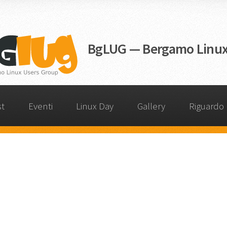
BgLUG — Bergamo Linux
st
Eventi
Linux Day
Gallery
Riguardo