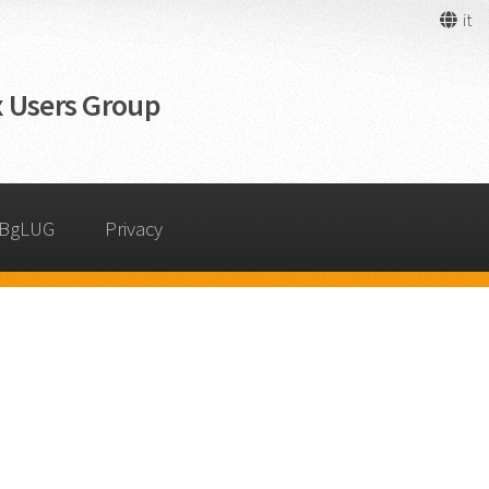
it
 Users Group
 BgLUG
Privacy