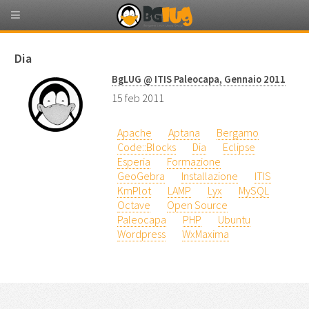
Dia
BgLUG @ ITIS Paleocapa, Gennaio 2011
15 feb 2011
Apache
Aptana
Bergamo
Code::Blocks
Dia
Eclipse
Esperia
Formazione
GeoGebra
Installazione
ITIS
KmPlot
LAMP
Lyx
MySQL
Octave
Open Source
Paleocapa
PHP
Ubuntu
Wordpress
WxMaxima