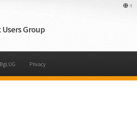
it
 Users Group
 BgLUG
Privacy