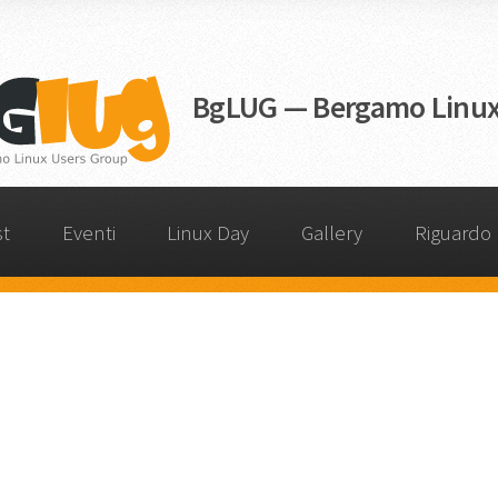
BgLUG — Bergamo Linux
st
Eventi
Linux Day
Gallery
Riguardo