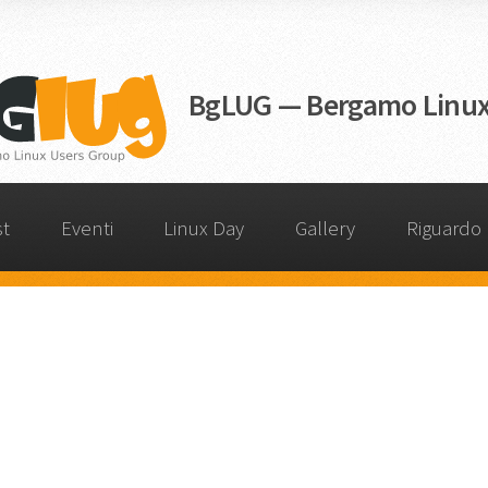
BgLUG — Bergamo Linux
st
Eventi
Linux Day
Gallery
Riguardo