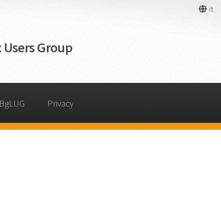
it
 Users Group
 BgLUG
Privacy