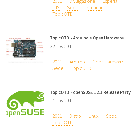
2011
Divulgazione
Esperia
ITIS
Sede
Seminari
TopicOTD
TopicOTD - Arduino e Open Hardware
22 nov 2011
2011
Arduino
Open Hardware
Sede
TopicOTD
TopicOTD - openSUSE 12.1 Release Party
14 nov 2011
2011
Distro
Linux
Sede
TopicOTD