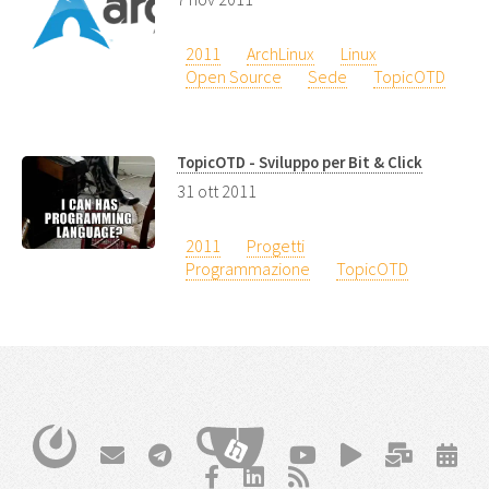
2011
ArchLinux
Linux
Open Source
Sede
TopicOTD
TopicOTD - Sviluppo per Bit & Click
31 ott 2011
2011
Progetti
Programmazione
TopicOTD